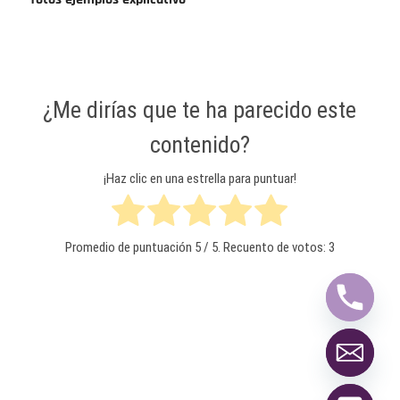
¿Me dirías que te ha parecido este
contenido?
¡Haz clic en una estrella para puntuar!
Promedio de puntuación
5
/ 5. Recuento de votos:
3
y
t
a
h
c
e
d