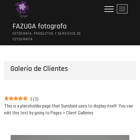
Saltar
B
al
o
contenido
t
FAZUGA fotografa
ó
FOTÓGRAFA: PRODUCTOS Y SERVICIOS DE
n
FOTOGRAFÍA
d
e
l
m
Galería de Clientes
e
n
ú
5
(
3
)
This is a placeholder page that Sunshine uses to display itself. You can
edit this text by going to Pages > Client Galleries.