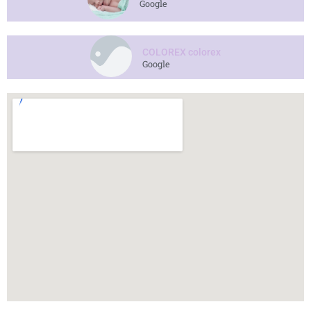
Google
COLOREX colorex
Google