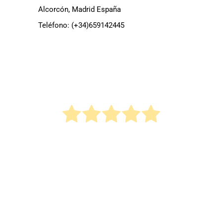
Alcorcón, Madrid España
Teléfono:
(+34)659142445
¿Me dirías que te ha parecido
este contenido?
¡Haz clic en una estrella para puntuar!
Promedio de puntuación
5
/ 5. Recuento de votos:
1