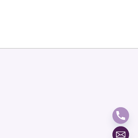
y
t
a
h
c