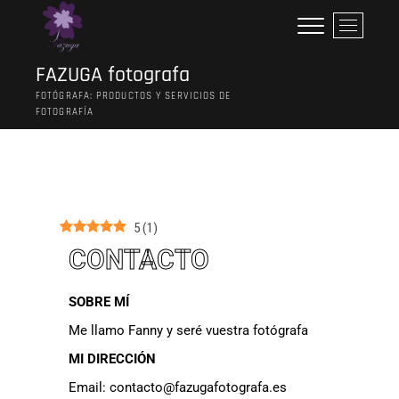
B
o
t
FAZUGA fotografa
ó
FOTÓGRAFA: PRODUCTOS Y SERVICIOS DE
n
FOTOGRAFÍA
d
e
l
m
e
n
5
(
1
)
ú
CONTACTO
SOBRE MÍ
Me llamo Fanny y seré vuestra fotógrafa
MI DIRECCIÓN
Email:
contacto@fazugafotografa.es