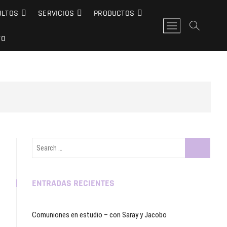
ULTOS
SERVICIOS
PRODUCTOS
B
o
TO
t
ó
n
d
e
l
m
e
n
Search
ú
…
ENTRADAS RECIENTES
Comuniones en estudio – con Saray y Jacobo