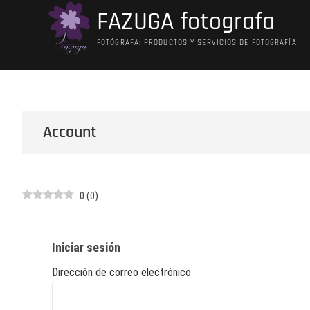
Saltar
FAZUGA fotografa
al
contenido
FOTÓGRAFA: PRODUCTOS Y SERVICIOS DE FOTOGRAFÍA
Account
0
(
0
)
Iniciar sesión
Dirección de correo electrónico