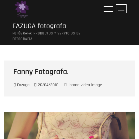
Saltar
B
al
o
contenido
t
FAZUGA fotografa
ó
FOTÓGRAFA: PRODUCTOS Y SERVICIOS DE
n
FOTOGRAFÍA
d
e
l
m
Fanny Fotografa.
e
n
ú
Fazuga
26/04/2018
home-video-image