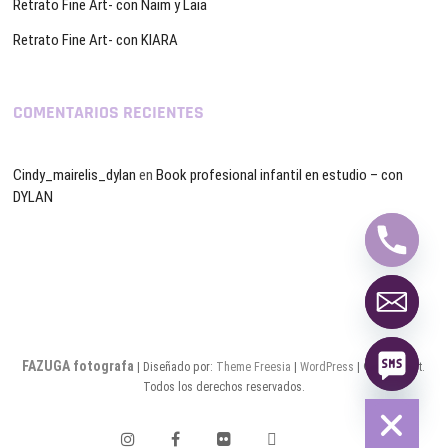
Retrato Fine Art- con Naim y Laia
Retrato Fine Art- con KIARA
COMENTARIOS RECIENTES
Cindy_mairelis_dylan
en
Book profesional infantil en estudio – con
DYLAN
y
t
a
h
c
e
d
i
FAZUGA fotografa
| Diseñado por:
Theme Freesia
|
WordPress
| © Copyright.
H
Todos los derechos reservados.
instagram
facebook
flickr
twitter