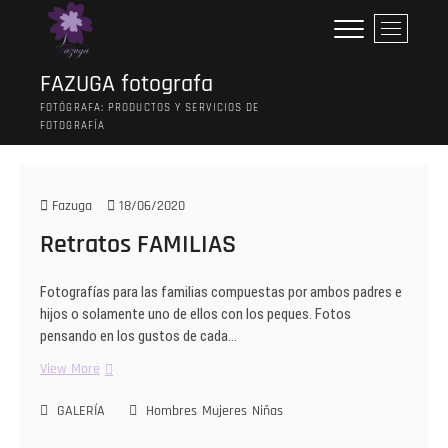
Saltar
B
al
o
contenido
t
FAZUGA fotografa
ó
FOTÓGRAFA: PRODUCTOS Y SERVICIOS DE
n
FOTOGRAFÍA
d
e
l
m
Fazuga
18/06/2020
e
Retratos FAMILIAS
n
ú
Fotografías para las familias compuestas por ambos padres e
hijos o solamente uno de ellos con los peques. Fotos
pensando en los gustos de cada…
Retratos
View More
FAMILIAS
GALERÍA
Hombres
Mujeres
Niñas